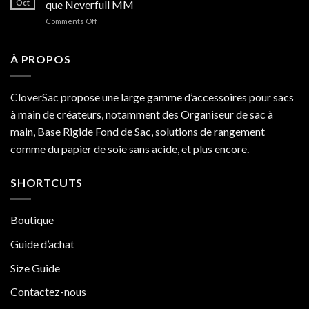
Oct
que Neverfull MM
à
on
Comments Off
Neverfull
5
MM
raisons
en
pour
À PROPOS
2025
lesquelles
Goyard
Artois
CloverSac propose une large gamme d’accessoires pour sacs
est
à main de créateurs, notamment des Organiseur de sac à
meilleur
que
main, Base Rigide Fond de Sac, solutions de rangement
Neverfull
comme du papier de soie sans acide, et plus encore.
MM
SHORTCUTS
Boutique
Guide d’achat
Size Guide
Contactez-nous