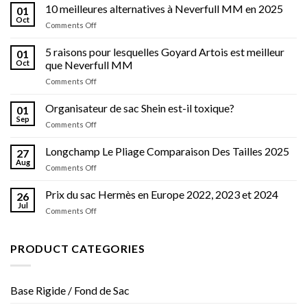
10 meilleures alternatives à Neverfull MM en 2025
01
Oct
on
Comments Off
10
meilleures
5 raisons pour lesquelles Goyard Artois est meilleur
01
alternatives
Oct
que Neverfull MM
à
on
Comments Off
Neverfull
5
MM
raisons
Organisateur de sac Shein est-il toxique?
en
01
pour
2025
Sep
on
Comments Off
lesquelles
Organisateur
Goyard
de
Longchamp Le Pliage Comparaison Des Tailles 2025
Artois
27
sac
Aug
est
on
Comments Off
Shein
meilleur
Longchamp
est-
que
Le
Prix ​​du sac Hermès en Europe 2022, 2023 et 2024
il
26
Neverfull
Pliage
Jul
toxique?
MM
on
Comments Off
Comparaison
Prix
Des
Tailles
du
PRODUCT CATEGORIES
2025
sac
Hermès
en
Base Rigide / Fond de Sac
Europe
2022,