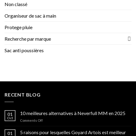
Non classé
2023
et
2024
Organiseur de sac à main
Protege pluie
Recherche par marque
Sac anti poussières
RECENT BLOG
10 meilleures alternatives à Neverfull MM en 2025
01
Oct
on
Comments Off
10
meilleures
5 raisons pour lesquelles Goyard Artois est meilleur
01
alternatives