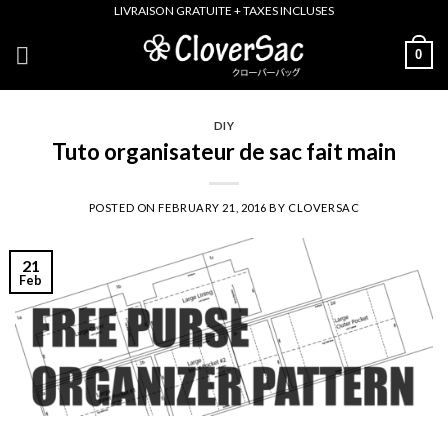
Skip
LIVRAISON GRATUITE + TAXES INCLUSES
to
0
content
DIY
Tuto organisateur de sac fait main
POSTED ON
FEBRUARY 21, 2016
BY
CLOVERSAC
21
Feb