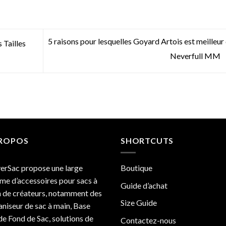
5 raisons pour lesquelles Goyard Artois est meilleur
Tailles
Neverfull MM
PROPOS
SHORTCUTS
erSac propose une large
Boutique
e d’accessoires pour sacs à
Guide d’achat
 de créateurs, notamment des
Size Guide
niseur de sac à main, Base
de Fond de Sac, solutions de
Contactez-nous