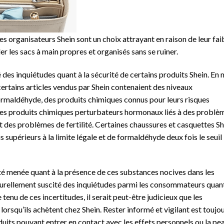
es organisateurs Shein sont un choix attrayant en raison de leur fai
er les sacs à main propres et organisés sans se ruiner.
des inquiétudes quant à la sécurité de certains produits Shein. En 
certains articles vendus par Shein contenaient des niveaux
rmaldéhyde, des produits chimiques connus pour leurs risques
t des produits chimiques perturbateurs hormonaux liés à des problè
t des problèmes de fertilité. Certaines chaussures et casquettes Sh
 supérieurs à la limite légale et de formaldéhyde deux fois le seuil
té menée quant à la présence de ces substances nocives dans les
aturellement suscité des inquiétudes parmi les consommateurs quan
tenu de ces incertitudes, il serait peut-être judicieux que les
squ’ils achètent chez Shein. Rester informé et vigilant est toujo
uits pouvant entrer en contact avec les effets personnels ou la pea