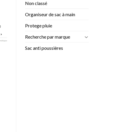
Non classé
2023
et
2024
Organiseur de sac à main
Protege pluie
Recherche par marque
Sac anti poussières