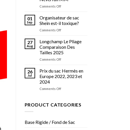
MM
en
on
Comments Off
2025
5
raisons
Organisateur de sac
01
pour
Sep
Shein est-il toxique?
lesquelles
on
Comments Off
Goyard
Organisateur
Artois
de
Longchamp Le Pliage
est
27
sac
meilleur
Aug
Comparaison Des
Shein
que
Tailles 2025
est-
Neverfull
on
Comments Off
il
MM
Longchamp
toxique?
Le
Prix ​​du sac Hermès en
26
Pliage
Jul
Europe 2022, 2023 et
Comparaison
2024
Des
on
Comments Off
Tailles
Prix
2025
du
PRODUCT CATEGORIES
sac
Hermès
en
Base Rigide / Fond de Sac
Europe
à
2022,