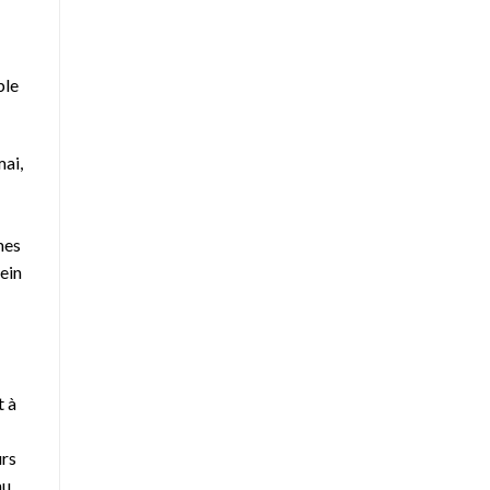
ble
mai,
mes
ein
t à
urs
u.