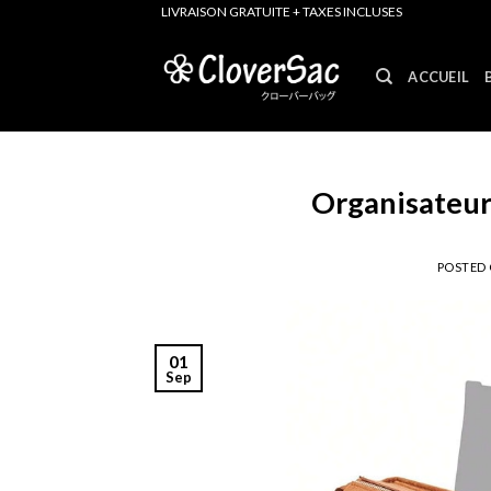
Skip
LIVRAISON GRATUITE + TAXES INCLUSES
to
content
ACCUEIL
Organisateur 
POSTED
01
Sep