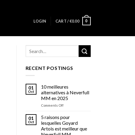
0
LOGIN
CART /
€
0.00
RECENT POSTINGS
10 meilleures
01
Oct
alternatives à Neverfull
MM en 2025
on
Comments Off
10
meilleures
5 raisons pour
01
alternatives
Oct
lesquelles Goyard
à
Artois est meilleur que
Neverfull
Neverfull MM