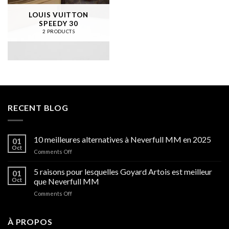
LOUIS VUITTON
SPEEDY 30
2 PRODUCTS
RECENT BLOG
10 meilleures alternatives à Neverfull MM en 2025
01
Oct
on
Comments Off
10
meilleures
5 raisons pour lesquelles Goyard Artois est meilleur
01
alternatives
Oct
que Neverfull MM
à
on
Comments Off
Neverfull
5
MM
raisons
en
pour
À PROPOS
2025
lesquelles