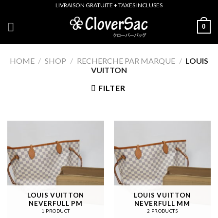
Skip
LIVRAISON GRATUITE + TAXES INCLUSES
to
0
content
HOME
/
SHOP
/
RECHERCHE PAR MARQUE
/
LOUIS
VUITTON
FILTER
LOUIS VUITTON
LOUIS VUITTON
NEVERFULL PM
NEVERFULL MM
1 PRODUCT
2 PRODUCTS