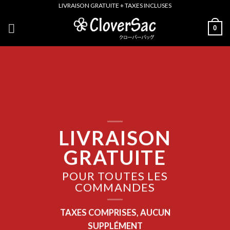
Skip
LIVRAISON GRATUITE + TAXES INCLUSES
to
0
content
LIVRAISON
GRATUITE
POUR TOUTES LES
COMMANDES
TAXES COMPRISES, AUCUN
SUPPLÉMENT