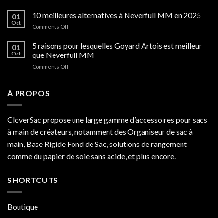
10 meilleures alternatives à Neverfull MM en 2025
01
Oct
on
Comments Off
10
meilleures
5 raisons pour lesquelles Goyard Artois est meilleur
01
alternatives
Oct
que Neverfull MM
à
on
Comments Off
Neverfull
5
MM
raisons
en
pour
À PROPOS
2025
lesquelles
Goyard
Artois
CloverSac propose une large gamme d’accessoires pour sacs
est
à main de créateurs, notamment des Organiseur de sac à
meilleur
que
main, Base Rigide Fond de Sac, solutions de rangement
Neverfull
comme du papier de soie sans acide, et plus encore.
MM
SHORTCUTS
Boutique