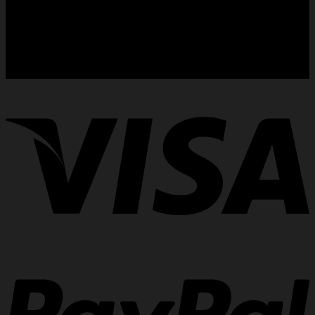
Allemagne (€)
Espagne (€)
Japon (¥)
Italie (€)
Singapour (SG)