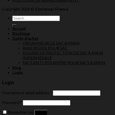
Copyright 2026 ©
Cloversac France
Search
for:
Accueil
Boutique
Guide d’achat
ORGANISEUR DE SAC À MAIN
BASE RIGIDE POUR SAC
HOUSSE DE PROTECTION DE SAC À MAIN
IMPERMÉABLE
SACS ANTI-POUSSIÈRE POUR SACS À MAIN
Blog
Login
Login
Username or email address
*
Password
*
Remember me
Log in