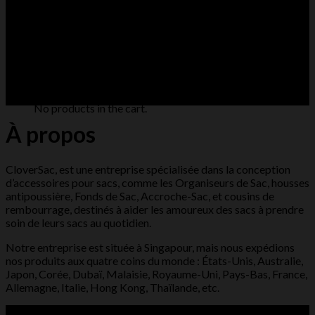
Cart /
€
0.00
0
No products in the cart.
ABOUT US
0
Stitch with Love
Cart
___
No products in the cart.
À propos
CloverSac, est une entreprise spécialisée dans la conception
d’accessoires pour sacs, comme les Organiseurs de Sac, housses
antipoussière, Fonds de Sac, Accroche-Sac, et cousins de
rembourrage, destinés à aider les amoureux des sacs à prendre
soin de leurs sacs au quotidien.
Notre entreprise est située à Singapour, mais nous expédions
nos produits aux quatre coins du monde : États-Unis, Australie,
Japon, Corée, Dubaï, Malaisie, Royaume-Uni, Pays-Bas, France,
Allemagne, Italie, Hong Kong, Thaïlande, etc.
Recent Blog