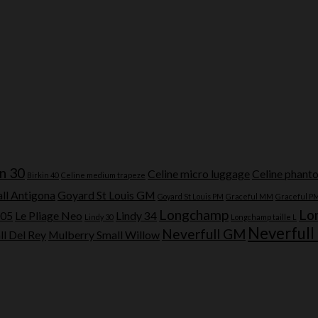
in 30
Celine micro luggage
Celine phant
Birkin 40
Celine medium trapeze
ll Antigona
Goyard St Louis GM
Goyard St Louis PM
Graceful MM
Graceful P
Longchamp
Lo
605
Le Pliage Neo
Lindy 34
Lindy 30
Longchamp taille L
Neverful
Neverfull GM
l Del Rey
Mulberry Small Willow