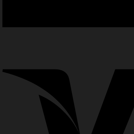
Allemagne (€)
Espagne (€)
Japon (¥)
Italie (€)
Singapour (SG)