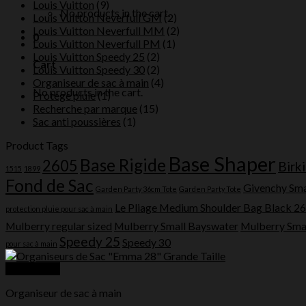
Louis Vuitton
(9)
No products in the cart.
Louis Vuitton Neverfull GM
(2)
Louis Vuitton Neverfull MM
(2)
0
Louis Vuitton Neverfull PM
(1)
Louis Vuitton Speedy 25
(2)
Cart
Louis Vuitton Speedy 30
(2)
Organiseur de sac à main
(4)
No products in the cart.
Protege pluie
(1)
Recherche par marque
(15)
Sac anti poussières
(1)
Product Tags
Base Shaper
Base Rigide
2605
Birk
1515
1899
Fond de Sac
Givenchy Sma
Garden Party 36cm Tote
Garden Party Tote
Le Pliage Medium Shoulder Bag Black 2
protection pluie pour sac à main
Mulberry regular sized
Mulberry Small Bayswater
Mulberry Smal
Speedy 25
Speedy 30
pour sac à main
Quick View
Organiseur de sac à main