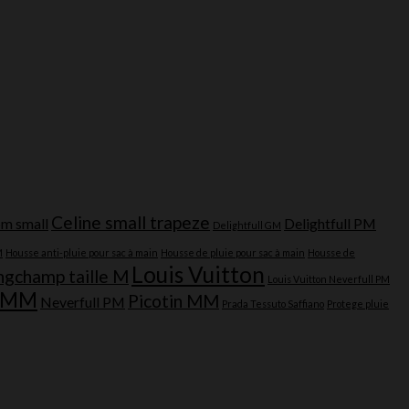
Celine small trapeze
om small
Delightfull PM
Delightfull GM
M
Housse anti-pluie pour sac à main
Housse de pluie pour sac à main
Housse de
Louis Vuitton
ngchamp taille M
Louis Vuitton Neverfull PM
l MM
Picotin MM
Neverfull PM
Prada Tessuto Saffiano
Protege pluie