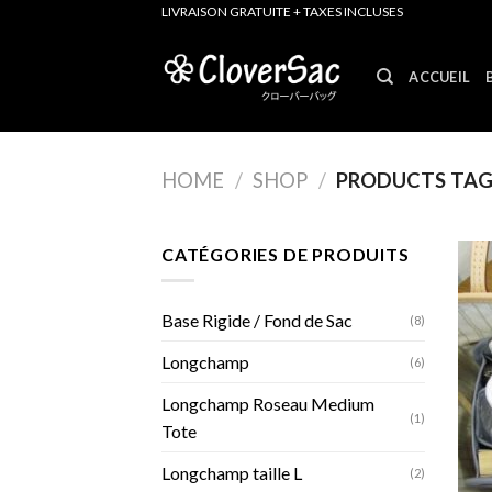
Skip
LIVRAISON GRATUITE + TAXES INCLUSES
to
content
ACCUEIL
HOME
/
SHOP
/
PRODUCTS TAGG
CATÉGORIES DE PRODUITS
Base Rigide / Fond de Sac
(8)
Longchamp
(6)
Longchamp Roseau Medium
(1)
Tote
Longchamp taille L
(2)