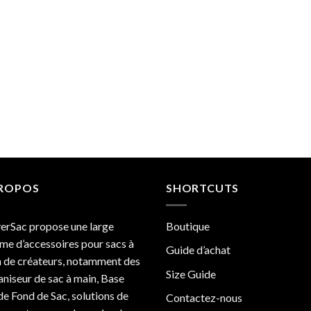
PROPOS
SHORTCUTS
erSac propose une large
Boutique
e d’accessoires pour sacs à
Guide d’achat
 de créateurs, notamment des
Size Guide
niseur de sac à main, Base
de Fond de Sac, solutions de
Contactez-nous