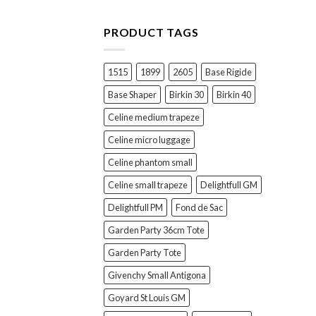
PRODUCT TAGS
1515
1899
2605
Base Rigide
Base Shaper
Birkin 30
Birkin 40
Celine medium trapeze
Celine micro luggage
Celine phantom small
Celine small trapeze
Delightfull GM
Delightfull PM
Fond de Sac
Garden Party 36cm Tote
Garden Party Tote
Givenchy Small Antigona
Goyard St Louis GM