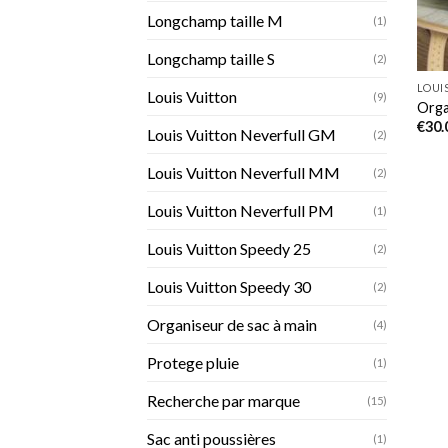
Longchamp taille M
(1)
Longchamp taille S
(2)
LOUI
Louis Vuitton
(9)
Orga
€
30.
Louis Vuitton Neverfull GM
(2)
Louis Vuitton Neverfull MM
(2)
Louis Vuitton Neverfull PM
(1)
Louis Vuitton Speedy 25
(2)
Louis Vuitton Speedy 30
(2)
Organiseur de sac à main
(4)
Protege pluie
(1)
Recherche par marque
(15)
Sac anti poussières
(1)