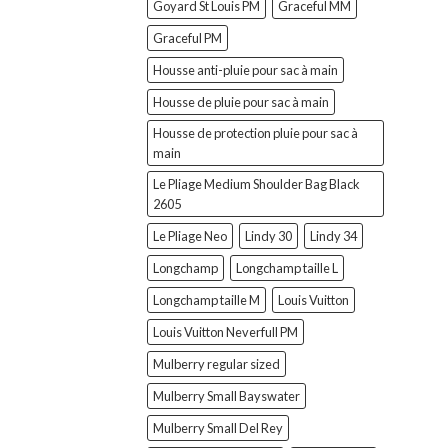
Goyard St Louis PM
Graceful MM
Graceful PM
Housse anti-pluie pour sac à main
Housse de pluie pour sac à main
Housse de protection pluie pour sac à
main
Le Pliage Medium Shoulder Bag Black
2605
Le Pliage Neo
Lindy 30
Lindy 34
Longchamp
Longchamp taille L
Longchamp taille M
Louis Vuitton
Louis Vuitton Neverfull PM
Mulberry regular sized
Mulberry Small Bayswater
Mulberry Small Del Rey