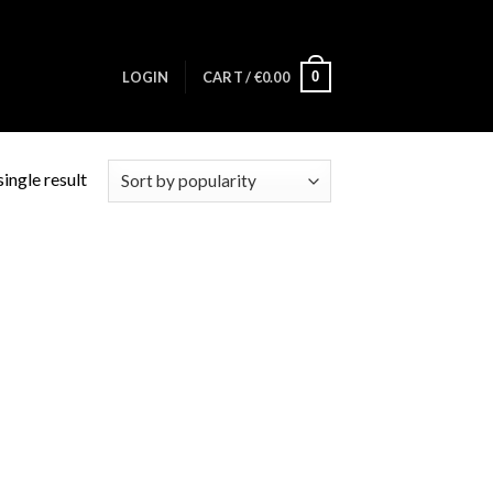
0
LOGIN
CART /
€
0.00
ingle result