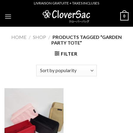
Skip
LIVRAISON GRATUITE + TAXES INCLUSES
to
0
content
HOME
/
SHOP
/
PRODUCTS TAGGED “GARDEN
PARTY TOTE”
FILTER