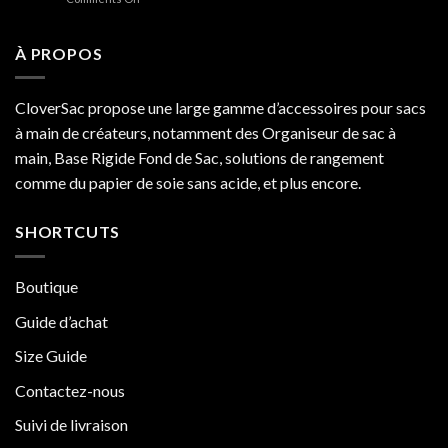
Neverfull
5
MM
raisons
en
pour
À PROPOS
2025
lesquelles
Goyard
Artois
CloverSac propose une large gamme d’accessoires pour sacs
est
à main de créateurs, notamment des Organiseur de sac à
meilleur
que
main, Base Rigide Fond de Sac, solutions de rangement
Neverfull
comme du papier de soie sans acide, et plus encore.
MM
SHORTCUTS
Boutique
Guide d’achat
Size Guide
Contactez-nous
Suivi de livraison