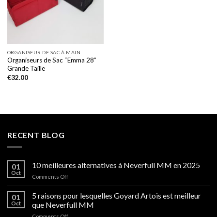
ORGANISEUR DE SAC À MAIN
Organiseurs de Sac “Emma 28”
Grande Taille
€
32.00
RECENT BLOG
10 meilleures alternatives à Neverfull MM en 2025
01
Oct
on
Comments Off
10
meilleures
5 raisons pour lesquelles Goyard Artois est meilleur
01
alternatives
Oct
que Neverfull MM
à
on
Comments Off