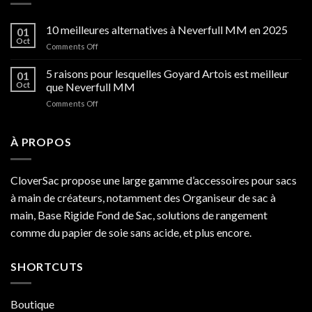
10 meilleures alternatives à Neverfull MM en 2025
01
Oct
on
Comments Off
10
meilleures
5 raisons pour lesquelles Goyard Artois est meilleur
01
alternatives
Oct
que Neverfull MM
à
on
Comments Off
Neverfull
5
MM
raisons
en
pour
À PROPOS
2025
lesquelles
Goyard
Artois
CloverSac propose une large gamme d’accessoires pour sacs
est
à main de créateurs, notamment des Organiseur de sac à
meilleur
que
main, Base Rigide Fond de Sac, solutions de rangement
Neverfull
comme du papier de soie sans acide, et plus encore.
MM
SHORTCUTS
Boutique