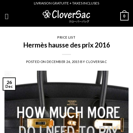
Skip
LIVRAISON GRATUITE + TAXES INCLUSES
to
0
content
PRICE LIST
Hermès hausse des prix 2016
POSTED ON
DECEMBER 26, 2015
BY
CLOVERSAC
26
Dec