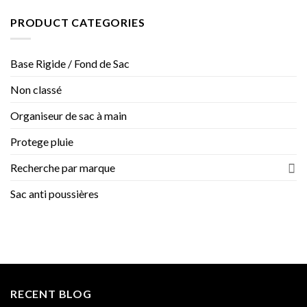
Tailles
du
PRODUCT CATEGORIES
2025
sac
Hermès
en
Base Rigide / Fond de Sac
Europe
2022,
Non classé
2023
et
2024
Organiseur de sac à main
Protege pluie
Recherche par marque
Sac anti poussières
RECENT BLOG