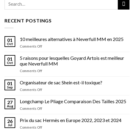
RECENT POSTINGS
10 meilleures alternatives à Neverfull MM en 2025
01
Oct
on
Comments Off
10
meilleures
5 raisons pour lesquelles Goyard Artois est meilleur
01
alternatives
Oct
que Neverfull MM
à
on
Comments Off
Neverfull
5
MM
raisons
Organisateur de sac Shein est-il toxique?
en
01
pour
2025
Sep
on
Comments Off
lesquelles
Organisateur
Goyard
de
Longchamp Le Pliage Comparaison Des Tailles 2025
Artois
27
sac
Aug
est
on
Comments Off
Shein
meilleur
Longchamp
est-
que
Le
Prix ​​du sac Hermès en Europe 2022, 2023 et 2024
il
26
Neverfull
Pliage
Jul
toxique?
MM
on
Comments Off
Comparaison
Prix
Des