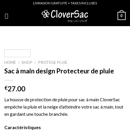
Skip
LIVRAISON GRATUITE + TAXES INCLUSES
to
0
content
HOME
/
SHOP
/
PROTEGE PLUIE
Sac à main design Protecteur de pluie
27.00
€
La housse de protection de pluie pour sac à main CloverSac
empêche la pluie et la neige d’atteindre votre sac à main, tout
en gardant une touche branchée.
Caractéristiques