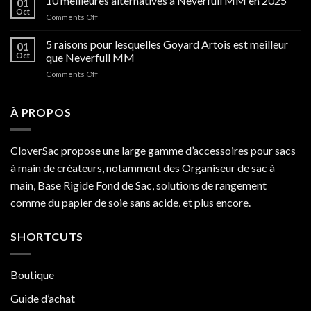
10 meilleures alternatives à Neverfull MM en 2025
01
Oct
on
Comments Off
10
meilleures
5 raisons pour lesquelles Goyard Artois est meilleur
01
alternatives
Oct
que Neverfull MM
à
on
Comments Off
Neverfull
5
MM
raisons
en
pour
À PROPOS
2025
lesquelles
Goyard
Artois
CloverSac propose une large gamme d’accessoires pour sacs
est
à main de créateurs, notamment des Organiseur de sac à
meilleur
que
main, Base Rigide Fond de Sac, solutions de rangement
Neverfull
comme du papier de soie sans acide, et plus encore.
MM
SHORTCUTS
Boutique
Guide d’achat