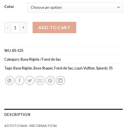
Color
Base rigide pour sac Louis Vuitton Speedy 35 – fond de sac rigid
ADD TO CART
SKU:
BS-S35
Category:
Base Rigide / Fond de Sac
Tags:
Base Rigide
,
Base Shaper
,
Fond de Sac
,
Louis Vuitton
,
Speedy 35
DESCRIPTION
ADDITIONAL INFORMATION