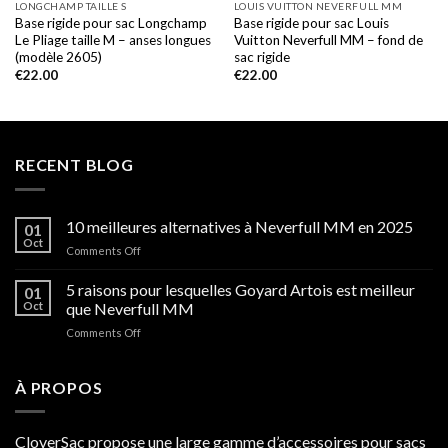
LONGCHAMP TAILLE S
LOUIS VUITTON NEVERFULL MM
Base rigide pour sac Longchamp
Base rigide pour sac Louis
Le Pliage taille M – anses longues
Vuitton Neverfull MM – fond de
(modèle 2605)
sac rigide
€
22.00
€
22.00
RECENT BLOG
10 meilleures alternatives à Neverfull MM en 2025
01
Oct
on
Comments Off
10
meilleures
5 raisons pour lesquelles Goyard Artois est meilleur
01
alternatives
Oct
que Neverfull MM
à
on
Comments Off
Neverfull
5
MM
raisons
en
pour
À PROPOS
2025
lesquelles
Goyard
Artois
CloverSac propose une large gamme d’accessoires pour sacs